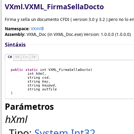
VXml
.
VXML_FirmaSellaDocto
Firma y sella un documento CFDI ( version 3.0 y 3.2 ) pero no lo e
Namespace:
VXml®
Assembly:
VXML_Doc
(in VXML_Doc.exe) Version: 1.0.0.0 (1.0.0.0)
Sintáxis
C#
VB
C++
F#
public
static
int
VXML_FirmaSellaDocto
(

int
hXml
,

string
csd
,

string
key
,

string
keypwd
,

string
outfile
)
Parámetros
hXml
Tipo:
System
.
Int32