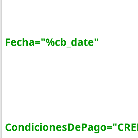
Folio="
Fecha="%c
Sello
FormaPa
NoCertif
Certific
CondicionesDePago="CRE