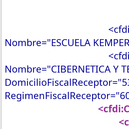
MetodoPa
LugarExped
<cfdi:Emisor Rf
Nombre="ESCUELA KEMPER 
<cfdi:Receptor 
Nombre="CIBERNETICA Y 
DomicilioFiscalReceptor="
RegimenFiscalReceptor="6
<cfdi:Conce
<cfdi:Con