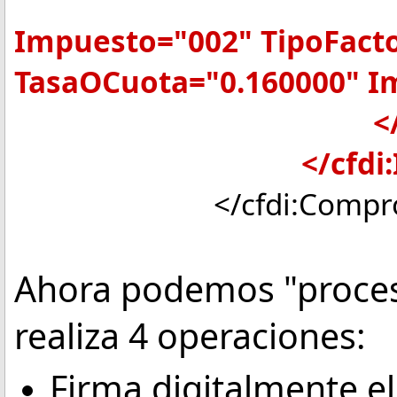
Impuesto="002" TipoFact
TasaOCuota="0.160000" I
</cfdi:Tra
</cfdi:Impu
</cfdi:Comprob
Ahora podemos "proces
realiza 4 operaciones:
Firma digitalmente e