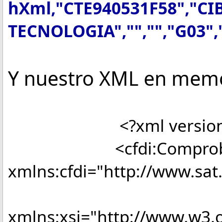
hXml,"CTE940531F58","CI
TECNOLOGIA","","","G03",
Y nuestro XML en memor
<?xml version="1.0"
<cfdi:Comproba
xmlns:cfdi="http://www.sat
xmlns:xsi="http://www.w3