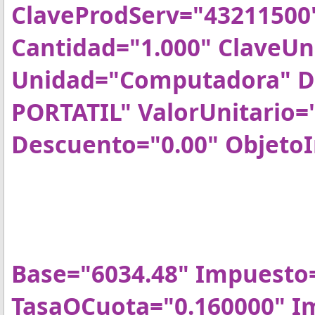
ClaveProdServ="43211500
Cantidad="1.000" ClaveU
Unidad="Computadora" 
PORTATIL" ValorUnitario=
Descuento="0.00" Objeto
<cfdi:Imp
<cfdi:Tr
<cfdi:T
Base="6034.48" Impuesto=
TasaOCuota="0.160000" I