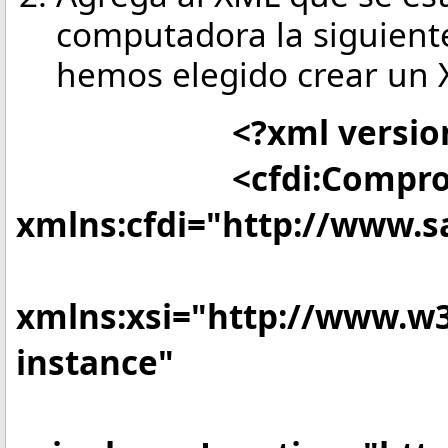
computadora la siguiente
hemos elegido crear un X
<?xml version="1.0
<cfdi:Comprob
xmlns:cfdi="http://www.s
xmlns:xsi="http://www.w
instance"