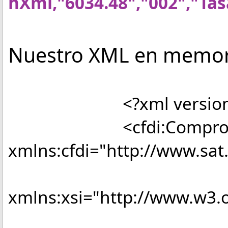
hXml,"6034.48","002","Tas
Nuestro XML en memori
<?xml version="1.0"
<cfdi:Comprob
xmlns:cfdi="http://www.sat
xmlns:xsi="http://www.w3