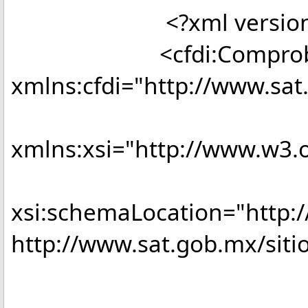
<?xml version="1.0"
<cfdi:Comproba
xmlns:cfdi="http://www.sat
xmlns:xsi="http://www.w3
xsi:schemaLocation="http:
http://www.sat.gob.mx/sitio
Version