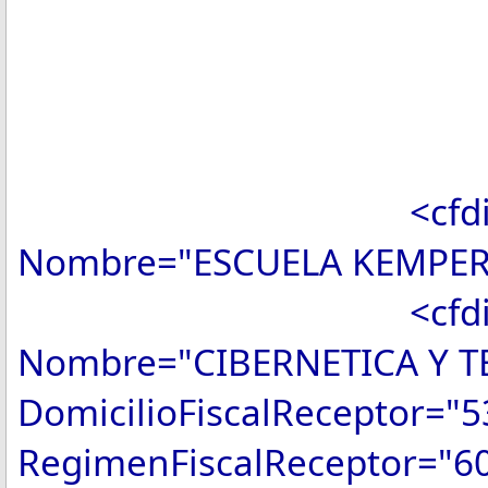
TipoDeComp
Exportac
MetodoPa
LugarExped
<cfdi:Emisor Rf
Nombre="ESCUELA KEMPER 
<cfdi:Receptor 
Nombre="CIBERNETICA Y 
DomicilioFiscalReceptor="
RegimenFiscalReceptor="6