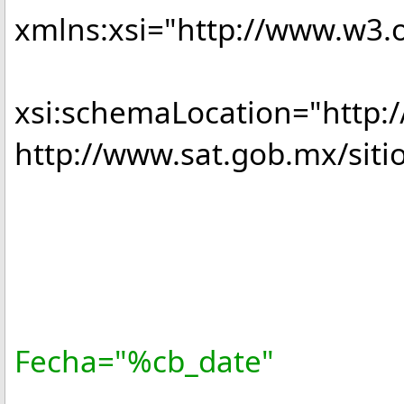
xmlns:xsi="http://www.w3
xsi:schemaLocation="http:
http://www.sat.gob.mx/sitio
Version
Folio="
Fecha="%cb
Sello