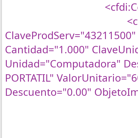
<cfdi:Conce
<cfdi:Con
ClaveProdServ="43211500" 
Cantidad="1.000" ClaveUn
Unidad="Computadora" D
PORTATIL" ValorUnitario="
Descuento="0.00" ObjetoI
<cfdi:Imp
<cfdi:Tr
<cfdi:T