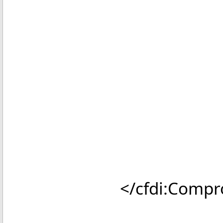
SubTotal=
Descuent
Moneda
Total="7
TipoDeCom
Exportac
MetodoPa
LugarExped
</cfdi:Comprob