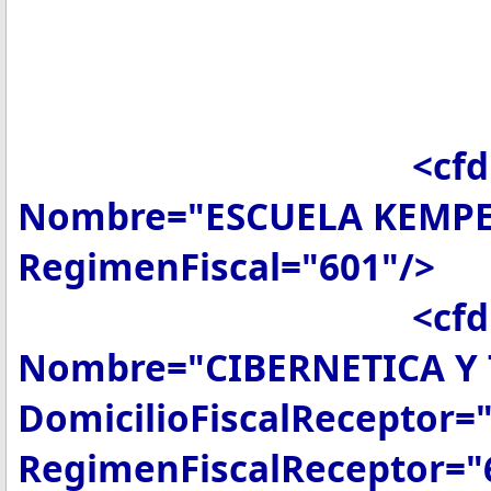
Exportac
MetodoPa
LugarExped
<cfdi:Emisor R
Nombre="ESCUELA KEMPE
RegimenFiscal="601"/>
<cfdi:Receptor 
Nombre="CIBERNETICA Y
DomicilioFiscalReceptor=
RegimenFiscalReceptor="