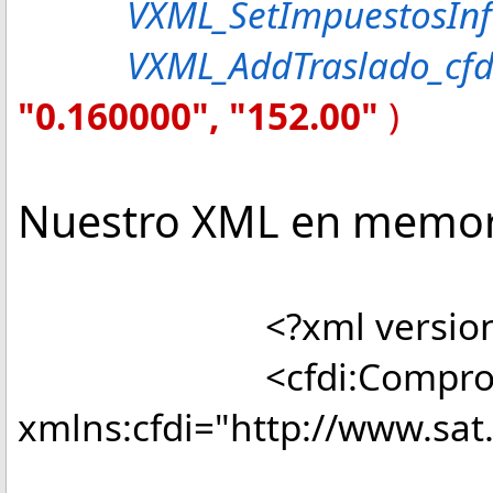
VXML_SetImpuestosInf
VXML_AddTraslado_cfd
"0.160000", "152.00"
)
Nuestro XML en memoria e
<?xml version="1.0"
<cfdi:Comprob
xmlns:cfdi="http://www.sat