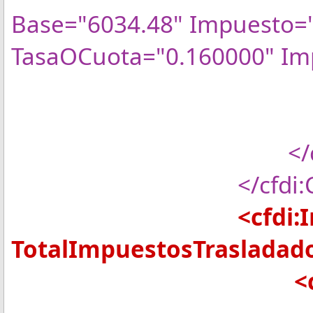
Base="6034.48" Impuesto="
TasaOCuota="0.160000" Im
</cfdi:Tr
</cfdi:Im
</cfdi:Con
</cfdi:Conce
<cfdi:Impu
TotalImpuestosTrasladad
<cfdi:Tras
<cfdi:Tr