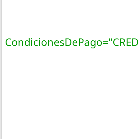
Certific
CondicionesDePago="CRED
SubTotal=
Descuent
Moneda
Total="7
TipoDeComp
Exportac