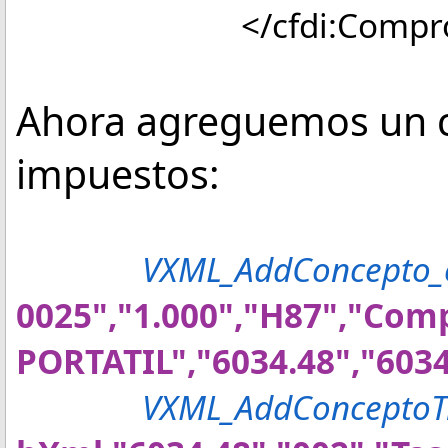
</cfdi:Comprob
Ahora agreguemos un c
impuestos:
VXML_AddConcepto_
0025","1.000","H87","C
PORTATIL","6034.48","6034
VXML_AddConceptoTr