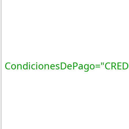
FormaPa
NoCertifi
Certific
CondicionesDePago="CRED
SubTotal=
Descuent
Moneda
Total="7