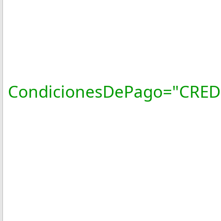
FormaPa
NoCertifi
Certific
CondicionesDePago="CRED
SubTotal=
Descuent
Moneda
Total="7
TipoDeComp