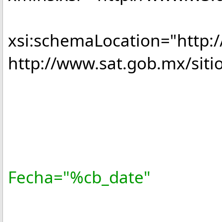
xsi:schemaLocation="http:
http://www.sat.gob.mx/sitio
Version
Folio="
Fecha="%cb
Sello