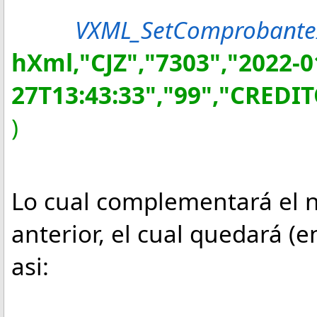
VXML_SetComprobanteI
hXml,"CJZ","7303","2022-0
27T13:43:33","99","CREDIT
)
Lo cual complementará el 
anterior, el cual quedará 
asi: