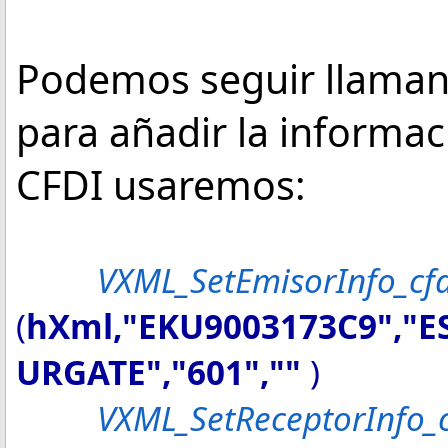
Podemos seguir llaman
para añadir la informac
CFDI usaremos:
VXML_SetEmisorInfo_cf
(
hXml,"EKU9003173C9","
URGATE","601",""
)
VXML_SetReceptorInfo_