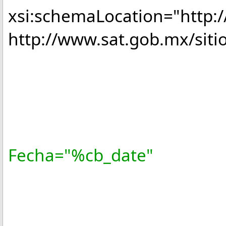
xsi:schemaLocation="http:
http://www.sat.gob.mx/sitio
Version
Folio="
Fecha="%cb
Sello
FormaPa
NoCertifi