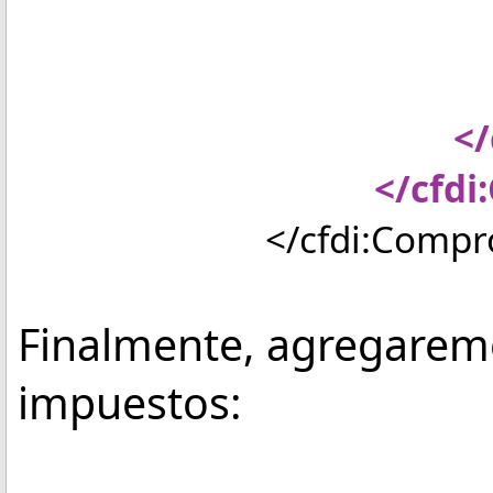
</cfdi:T
</cfdi:Im
</cfdi:Con
</cfdi:Conc
</cfdi:Comprob
Finalmente, agregarem
impuestos: