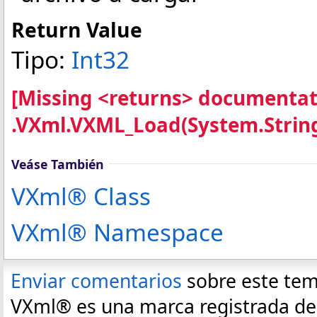
Return Value
Tipo:
Int32
[Missing <returns> documenta
.VXml.VXML_Load(System.String
Veáse También
VXml® Class
VXml® Namespace
Enviar comentarios
sobre este te
VXml® es una marca registrada de E