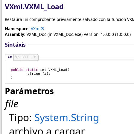
VXml
.
VXML_Load
Restaura un comprobante previamente salvado con la funcion VX
Namespace:
VXml®
Assembly:
VXML_Doc
(in VXML_Doc.exe) Version: 1.0.0.0 (1.0.0.0)
Sintáxis
C#
VB
C++
F#
public
static
int
VXML_Load
(

string
file
)
Parámetros
file
Tipo:
System
.
String
archivo a cargar