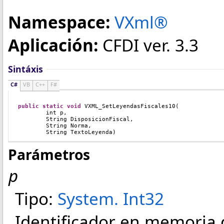
Namespace:
VXml®
Aplicación:
CFDI ver. 3.3
Sintáxis
C#
VB
C++
F#
public
static
void
VXML_SetLeyendasFiscales10(
	int p, 
	String DisposicionFiscal, 
	String Norma,
	String TextoLeyenda)
Parámetros
p
Tipo:
System
.
Int32
Identificador en memoria 