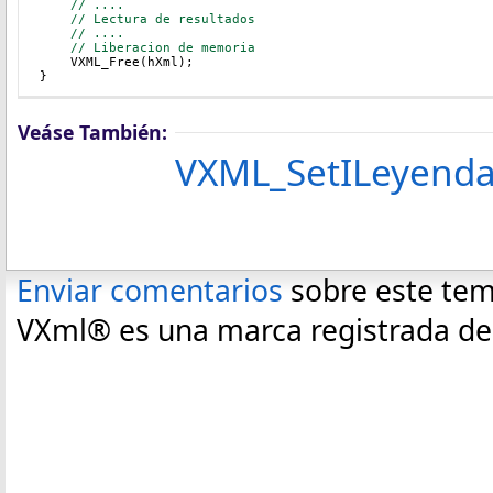
// ....
// Lectura de resultados
// ....
// Liberacion de memoria
    VXML_Free(hXml);
}
Veáse También:
VXML_SetILeyendas
Enviar comentarios
sobre este te
VXml® es una marca registrada de C