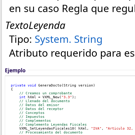
en su caso Regla que regul
TextoLeyenda
Tipo:
System
.
String
Atributo requerido para esp
Ejemplo
private
void
 GeneraDocto(String version)
{
// Creamos un comprobante
int
 hXml = VXML_New(
"3.3"
);
// Llenado del documento
// Datos del emisor
// Datos del receptor
// Conceptos
    // Impuestos
// Complementos
    // Complemento Leyendas Fiscales
    VXML_SetLeyendasFiscales10( hXml, 
"IVA"
, 
"Articulo 32,
// Procesamiento del documento