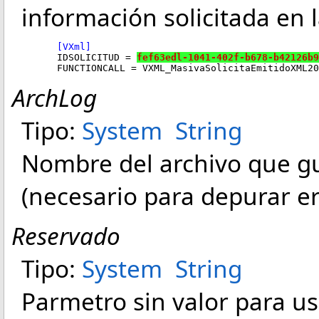
información solicitada en
	[VXml]
	IDSOLICITUD = 
fef63edl-1041-402f-b678-b42126b9
	FUNCTIONCALL = VXML_MasivaSolicitaEmitidoXML2
ArchLog
Tipo:
System
String
Nombre del archivo que gua
(necesario para depurar er
Reservado
Tipo:
System
String
Parmetro sin valor para us