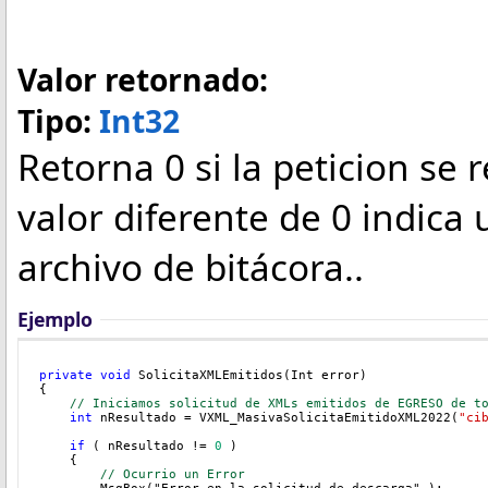
Valor retornado:
Tipo:
Int32
Retorna 0 si la peticion se 
valor diferente de 0 indica 
archivo de bitácora..
Ejemplo
private
void
 SolicitaXMLEmitidos(Int error)
{
// Iniciamos solicitud de XMLs emitidos de EGRESO de t
int
 nResultado = VXML_MasivaSolicitaEmitidoXML2022(
"ci
    if
 ( nResultado != 
0
 )
    {
// Ocurrio un Error