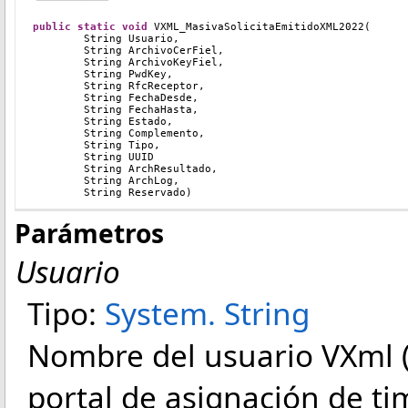
public
static
void
VXML_MasivaSolicitaEmitidoXML2022(
	String Usuario, 
        String ArchivoCerFiel, 
        String ArchivoKeyFiel, 
        String PwdKey, 
        String RfcReceptor, 
        String FechaDesde, 
        String FechaHasta, 
	String Estado, 
	String Complemento, 
	String Tipo, 
	String UUID 
        String ArchResultado, 
        String ArchLog, 
        String Reservado)
Parámetros
Usuario
Tipo:
System
.
String
Nombre del usuario VXml (e
portal de asignación de ti