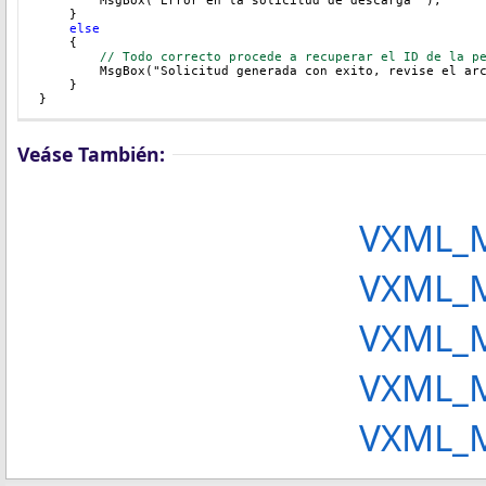
        MsgBox("Error en la solicitud de descarga"
 );  
    }
else
    {
// Todo correcto procede a recuperar el ID de la p
        MsgBox("Solicitud generada con exito, revise el ar
    }
}
Veáse También:
VXML_M
VXML_MasivaSolic
VXML_MasivaSolic
VXML_MasivaVe
VXML_MasivaDe