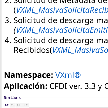
(
VXML_MasivaSolicitaReci
Solicitud de descarga m
(
VXML_MasivaSolicitaEmit
Solicitud de descarga m
Recibidos(
VXML_MasivaSol
Namespace:
VXml®
Aplicación:
CFDI ver. 3.3 y 
Sintáxis
C#
VB
C++
F#