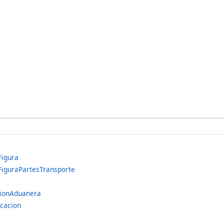
gura
aPartesTransporte
Aduanera
acion