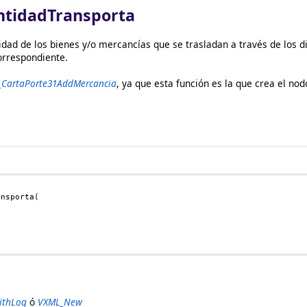
tidadTransporta
idad de los bienes y/o mercancías que se trasladan a través de los d
correspondiente.
CartaPorte31AddMercancia
, ya que esta función es la que crea el n
ansporta(
thLog
ó
VXML_New