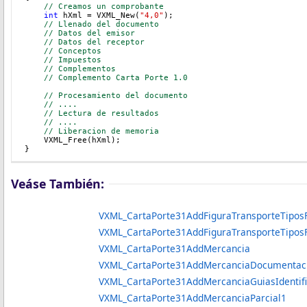
// Creamos un comprobante
int
 hXml = VXML_New(
"4,0"
);
// Llenado del documento
// Datos del emisor
// Datos del receptor
// Conceptos
    // Impuestos
// Complementos
    // Complemento Carta Porte 1.0
// Procesamiento del documento
// ....
// Lectura de resultados
// ....
// Liberacion de memoria
    VXML_Free(hXml);
}
Veáse También:
VXML_CartaPorte31AddFiguraTransporteTiposFi
VXML_CartaPorte31AddFiguraTransporteTiposFigur
VXML_CartaPorte31AddMercancia
VXML_CartaPorte31AddMercanciaDocumentacion
VXML_CartaPorte31AddMercanciaGuiasIdentific
VXML_CartaPorte31AddMercanciaParcial1