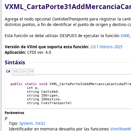
VXML_CartaPorte31AddMercanciaCan
Agrega el nodo opcional
CantidadTransporta
para registrar la cant
distintos puntos, a fin de identificar el punto de origen y destino 
Esta función se debe utilizar DESPUES de ejecutar la función
VXML_
Versión de VXml que soporta esta función:
2.0.1 Febrero 2025
Aplicación:
CFDI ver. 4.0
Sintáxis
C#
VB
C++
F#
public
static
void
VXML_CartaPorte31AddMercanciaCantidadTr
	int p, 
	string Cantidad,	
	string IDOrigen,  
	string IDDestino, 
	string CvesTransporte)   
Parámetros
p
Tipo:
System
.
Int32
Identificador en memoria devuelto por
l
as funciones
VxmlNewWi