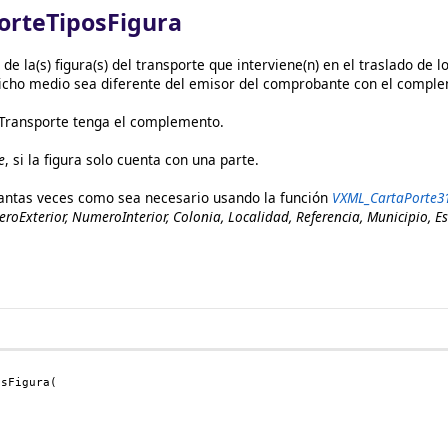
rteTiposFigura
 de la(s) figura(s) del transporte que interviene(n) en el traslado de
 dicho medio sea diferente del emisor del comprobante con el compl
s Transporte tenga el complemento.
e
, si la figura solo cuenta con una parte.
 tantas veces como sea necesario usando la función
VXML_CartaPorte31
roExterior, NumeroInterior, Colonia, Localidad, Referencia, Municipio, E
osFigura(