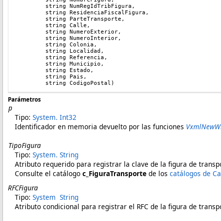
	string NumRegIdTribFigura,
	string ResidenciaFiscalFigura,
	string ParteTransporte,
	string Calle,
	string NumeroExterior,
	string NumeroInterior,
	string Colonia,
	string Localidad,
	string Referencia,
	string Municipio,
	string Estado,
	string Pais,
	string CodigoPostal)
Parámetros
p
Tipo:
System
.
Int32
Identificador en memoria devuelto por
l
as funciones
VxmlNewWi
TipoFigura
Tipo:
System
.
String
Atributo requerido para registrar la clave de la figura de trans
Consulte el catálogo
c_FiguraTransporte
de los
catálogos de Ca
RFCFigura
Tipo:
System
String
Atributo condicional para registrar el RFC de la figura de trans