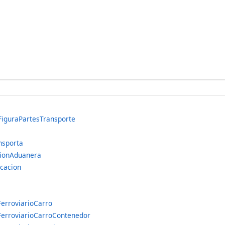
iguraPartesTransporte
porta
Aduanera
acion
viarioCarro
iarioCarroContenedor