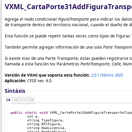
VXML_CartaPorte31AddFiguraTranspo
Agrega el nodo condicional
FiguraTransporte
para indicar los datos
de transporte dentro del territorio nacional, cuando el dueño de
Esta función se puede repetir tantas veces como tipos de Figura
También permite agregar información de una sola
Parte Transport
Si existe mas de una Parte Transporte, estas pueden registrarse
llamada a esta función los Parámetros
ParteTransporte, Calle, Nume
Versión de VXml que soporta esta función:
2.0.1 Febrero 2025
Aplicación:
CFDI ver. 4.0
Sintáxis
C#
VB
C++
F#
public
static
void
VXML_CartaPorte31AddFiguraTransporteTip
	int p, 
	string TipoFigura,
	string RFCFigura,
	string NumLicencia,
	string NombreFigura,