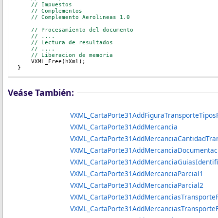
    // Impuestos
// Complementos
    // Complemento Aerolineas 1.0
// Procesamiento del documento
// ....
// Lectura de resultados
// ....
// Liberacion de memoria
    VXML_Free(hXml);
}
Veáse También:
VXML_CartaPorte31AddFiguraTransporteTiposF
VXML_CartaPorte31AddMercancia
VXML_CartaPorte31AddMercanciaCantidadTrans
VXML_CartaPorte31AddMercanciaDocumentacion
VXML_CartaPorte31AddMercanciaGuiasIdentific
VXML_CartaPorte31AddMercanciaParcial1
VXML_CartaPorte31AddMercanciaParcial2
VXML_CartaPorte31AddMercanciasTransporteFerro
VXML_CartaPorte31AddMercanciasTransporteFerrov