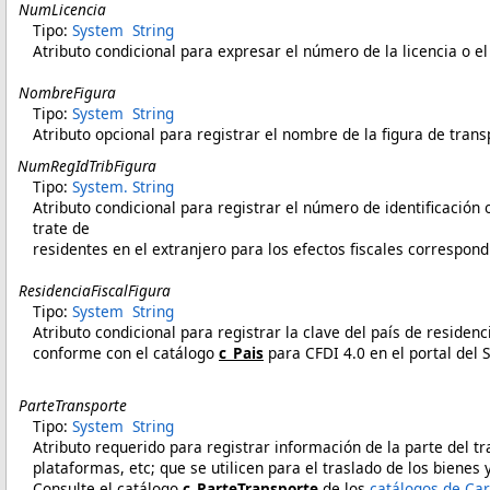
NumLicencia
Tipo:
System
String
Atributo condicional para expresar el número de la licencia o e
NombreFigura
Tipo:
System
String
Atributo opcional para registrar el nombre de la figura de trans
NumRegIdTribFigura
Tipo:
System
.
String
Atributo condicional para registrar el número de identificación 
trate de
residentes en el extranjero para los efectos fiscales correspond
ResidenciaFiscalFigura
Tipo:
System
String
Atributo condicional para registrar la clave del país de residen
conforme con el catálogo
c_Pais
para CFDI 4.0 en el portal del 
ParteTransporte
Tipo:
System
String
Atributo requerido para registrar información de la parte del t
plataformas, etc; que se utilicen para el traslado de los bienes
Consulte el catálogo
c_ParteTransporte
de los
catálogos de Car