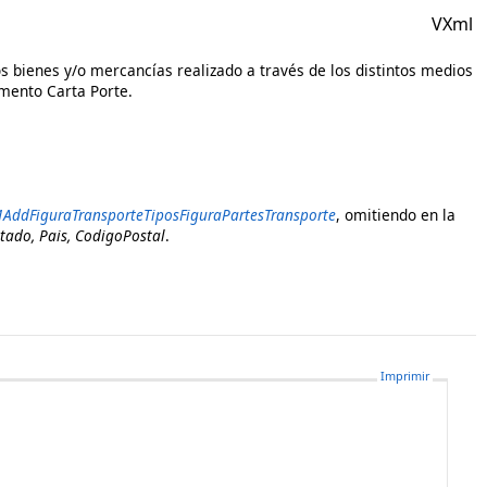
VXml
 los bienes y/o mercancías realizado a través de los distintos medios
emento Carta Porte.
AddFiguraTransporteTiposFiguraPartesTransporte
,
omitiendo en la
stado, Pais, CodigoPostal
.
Imprimir