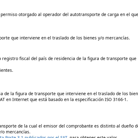
l permiso otorgado al operador del autotransporte de carga en el que
porte que interviene en el traslado de los bienes y/o mercancías.
o registro fiscal del país de residencia de la figura de transporte qu
ientes.
cia de la figura de transporte que interviene en el traslado de los bi
SAT en Internet que está basado en la especificación ISO 3166-1.
ransporte de la cual el emisor del comprobante es distinto al dueño
 y/o mercancías.
ta Porte 3.1 publicados por el SAT
, para obtener este valor.