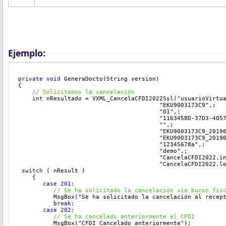
Ejemplo:
private
void
 GeneraDocto(String version)
{
// Solicitamos la cancelación
int 
nResultado = VXML_CancelaCFDI2022Ssl("usuarioVirtu
                                        "EKU9003173C9",;
                                        "01",;
                                        "1163458D-37D3-405
                                        "",;
                                        "EKU9003173C9_2019
                                        "EKU9003173C9_2019
                                        "12345678a",;
                                        "demo",;
                                        "CancelaCFDI2022.i
                                        "CancelaCFDI2022.l
switch
 ( nResult )
    {
       case 201:
  // Se ha solicitado la cancelación via buzon fis
          MsgBox("Se ha solicitado la cancelación al recep
break;
       case 202:
          // Se ha cancelado anteriormente el CFDI
          MsgBox("CFDI Cancelado anteriormente"
);