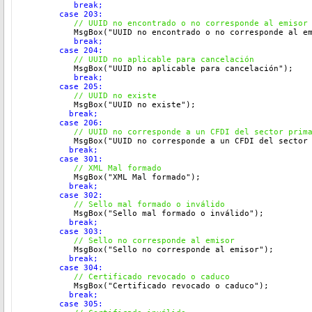
break;
       case 203:
          // 
UUID no encontrado o no corresponde al emisor
          MsgBox("UUID no encontrado o no corresponde al e
          break;
       case 204:
  // 
UUID no aplicable para cancelación
          MsgBox("UUID no aplicable para cancelación"
);
         break;
       case 205:
  // 
UUID no existe
          MsgBox("UUID no existe"
);
         break;
       case 206:
  // 
UUID no corresponde a un CFDI del sector prim
          MsgBox("UUID no corresponde a un CFDI del sector
         break;
       case 301:
  // 
XML Mal formado
          MsgBox("XML Mal formado"
);
         break;
       case 302:
  // 
Sello mal formado o inválido
          MsgBox("Sello mal formado o inválido"
);
         break;
       case 303:
  // 
Sello no corresponde al emisor
          MsgBox("Sello no corresponde al emisor"
);
         break;
       case 304:
  // 
Certificado revocado o caduco
          MsgBox("Certificado revocado o caduco"
);
         break;
       case 305: