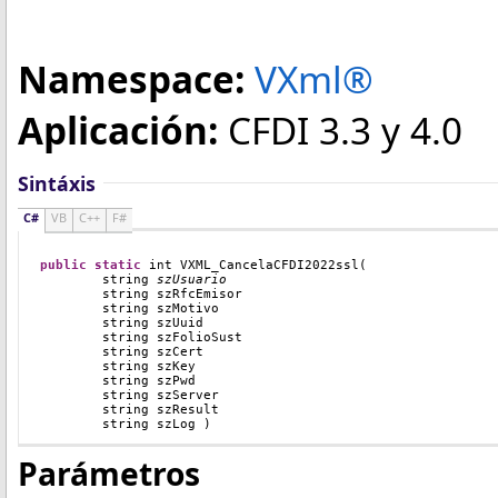
Namespace:
VXml®
Aplicación:
CFDI 3.3 y 4.0
Sintáxis
C#
VB
C++
F#
public
static
int
VXML_CancelaCFDI2022ssl
(
string
szUsuario
        string
 szRfcEmisor
        string
 szMotivo
        string
 szUuid
	string szFolioSust
        string
 szCert
        string
 szKey
        string
 szPwd
	string szServer
        string
 szResult
        string
 szLog 
)
Parámetros