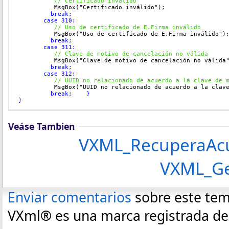
  // 
Certificado inválido
          MsgBox("Certificado inválido"
);
         break;
       case 310:
  // 
Uso de certificado de E.Firma inválido
          MsgBox("Uso de certificado de E.Firma inválido"
)
         break;
       case 311:
  // 
Clave de motivo de cancelación no válida
          MsgBox("Clave de motivo de cancelación no válida
         break;
       case 312:
  // 
UUID no relacionado de acuerdo a la clave de 
          MsgBox("UUID no relacionado de acuerdo a la clav
         break;
    }
}
Veáse Tambien
VXML_RecuperaAcu
VXML_Ge
Enviar comentarios
sobre este te
VXml® es una marca registrada de C