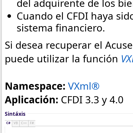
del adquirente de los bi
Cuando el CFDI haya sido
sistema financiero.
Si desea recuperar el Acus
puede utilizar la función
VX
Namespace:
VXml®
Aplicación:
CFDI 3.3 y 4.0
Sintáxis
C#
VB
C++
F#