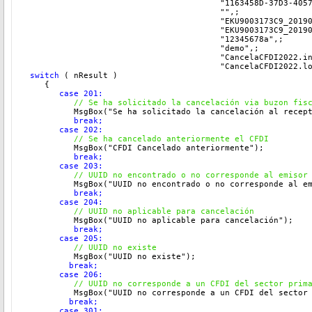
                                        "1163458D-37D3-405
                                        "",; 
                                        "EKU9003173C9_2019
                                        "EKU9003173C9_2019
                                        "12345678a",;
                                        "demo",;
                                        "CancelaCFDI2022.i
                                        "CancelaCFDI2022.l
switch
 ( nResult )
    {
       case 201:
  // Se ha solicitado la cancelación via buzon fis
          MsgBox("Se ha solicitado la cancelación al recep
break;
       case 202:
          // Se ha cancelado anteriormente el CFDI
          MsgBox("CFDI Cancelado anteriormente"
);
break;
       case 203:
          // 
UUID no encontrado o no corresponde al emisor
          MsgBox("UUID no encontrado o no corresponde al e
          break;
       case 204:
  // 
UUID no aplicable para cancelación
          MsgBox("UUID no aplicable para cancelación"
);
         break;
       case 205:
  // 
UUID no existe
          MsgBox("UUID no existe"
);
         break;
       case 206:
  // 
UUID no corresponde a un CFDI del sector prim
          MsgBox("UUID no corresponde a un CFDI del sector
         break;
       case 301: