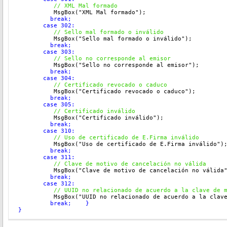
  // 
XML Mal formado
          MsgBox("XML Mal formado"
);
         break;
       case 302:
  // 
Sello mal formado o inválido
          MsgBox("Sello mal formado o inválido"
);
         break;
       case 303:
  // 
Sello no corresponde al emisor
          MsgBox("Sello no corresponde al emisor"
);
         break;
       case 304:
  // 
Certificado revocado o caduco
          MsgBox("Certificado revocado o caduco"
);
         break;
       case 305:
  // 
Certificado inválido
          MsgBox("Certificado inválido"
);
         break;
       case 310:
  // 
Uso de certificado de E.Firma inválido
          MsgBox("Uso de certificado de E.Firma inválido"
)
         break;
       case 311:
  // 
Clave de motivo de cancelación no válida
          MsgBox("Clave de motivo de cancelación no válida
         break;
       case 312:
  // 
UUID no relacionado de acuerdo a la clave de 
          MsgBox("UUID no relacionado de acuerdo a la clav
         break;
    }
}