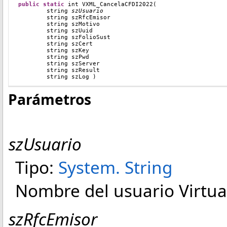
public
static
int
VXML_CancelaCFDI2022
(
string
szUsuario
        string
 szRfcEmisor
        string
 szMotivo
        string
 szUuid
	string szFolioSust
        string
 szCert
        string
 szKey
        string
 szPwd
	string szServer
        string
 szResult
        string
 szLog 
)
Parámetros
szUsuario
Tipo:
System
.
String
Nombre del usuario Virtu
szRfcEmisor