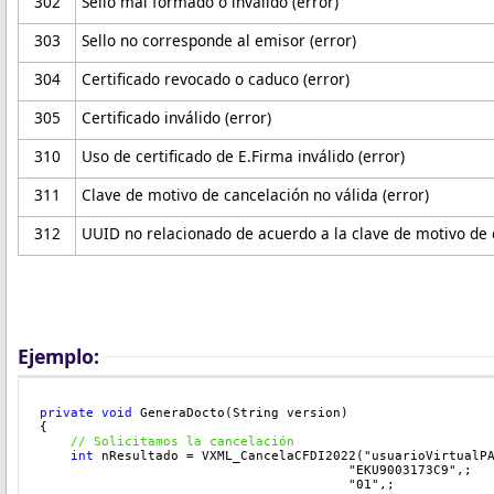
302
Sello mal formado o inválido (error)
303
Sello no corresponde al emisor (error)
304
Certificado revocado o caduco (error)
305
Certificado inválido (error)
310
Uso de certificado de E.Firma inválido (error)
311
Clave de motivo de cancelación no válida (error)
312
UUID no relacionado de acuerdo a la clave de motivo de 
Ejemplo:
private
void
 GeneraDocto(String version)
{
// Solicitamos la cancelación
int 
nResultado = VXML_CancelaCFDI2022("usuarioVirtualP
                                        "EKU9003173C9",;
                                        "01",;