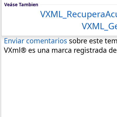
Veáse Tambien
VXML_RecuperaAcu
VXML_Ge
Enviar comentarios
sobre este te
VXml® es una marca registrada de C