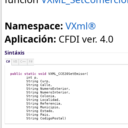
Namespace:
VXml®
Aplicación:
CFDI ver. 4.0
Sintáxis
C#
VB
C++
F#
public
static
void
VXML_CCE20SetEmisor(
	int p, 
        String Curp, 
	String Calle, 
        String NumeroExterior, 
        String NumeroInterior, 
        String Colonia, 
        String Localidad, 
        String Referencia, 
        String Municipio, 
        String Estado, 
        String Pais, 
        String CodigoPostal)