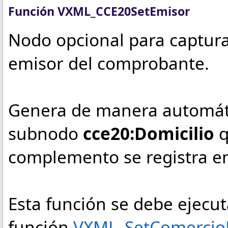
Función VXML_CCE20SetEmisor
Nodo opcional para captura
emisor del comprobante.
Genera de manera automát
subnodo
cce20:Domicilio
q
complemento se registra en
Esta función se debe ejecut
función
VXML_SetComercioE