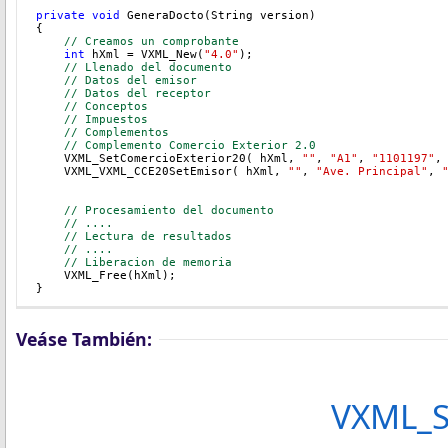
private
void
 GeneraDocto(String version)
{
// Creamos un comprobante
int
 hXml = VXML_New(
"4.0"
);
// Llenado del documento
// Datos del emisor
// Datos del receptor
// Conceptos
    // Impuestos
// Complementos
    // Complemento Comercio Exterior 2.0
    VXML_SetComercioExterior20( hXml, 
""
, 
"A1"
, 
"1101197"
,
    VXML_VXML_CCE20SetEmisor( hXml, 
""
, 
"Ave. Principal"
, 
// Procesamiento del documento
// ....
// Lectura de resultados
// ....
// Liberacion de memoria
    VXML_Free(hXml);
}   
Veáse También:
VXML_S