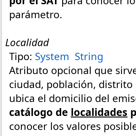
por el SAT
para conocer los
parámetro.
Localidad
Tipo:
System
String
Atributo opcional que sirve
ciudad, población, distrit
ubica el domicilio del em
catálogo de
localidades
p
conocer los valores posibl