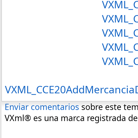
VXML_C
VXML_CCE20AddD
VXML_CC
VXML_CCE20AddP
VXML_CCE20Add
VXML_CCE20AddMercanciaDes
Enviar comentarios
sobre este te
VXml® es una marca registrada de C