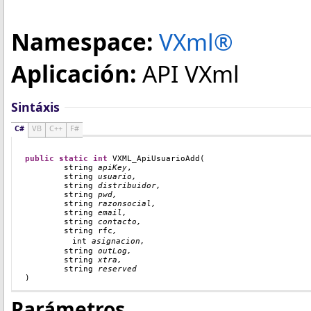
Namespace:
VXml®
Aplicación:
API VXml
Sintáxis
C#
VB
C++
F#
public
static
int
VXML_ApiUsuarioAdd
(
string
apiKey
,
string
usuario,
string
distribuidor,
string
pwd,
string
razonsocial,
string
email,
string
contacto,
string
 rfc
,
int
asignacion,
	string
outLog,
string
xtra,
string
reserved
)
Parámetros