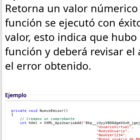
Retorna un valor númerico q
función se ejecutó con éxit
valor, esto indica que hubo 
función y deberá revisar el 
el error obtenido.
Ejemplo
private
void
 NuevoEmisor()
{
// Creamos un comprobante
int
 hXml = VXML_ApiUsarioAdd(
"
8kp__cUyyV8D0dgmVUvH_jge
				       "UsuarioVirtual",
				       "NuevoUsuario",
				       "NewUser1234",
"Nuevo usuario de M