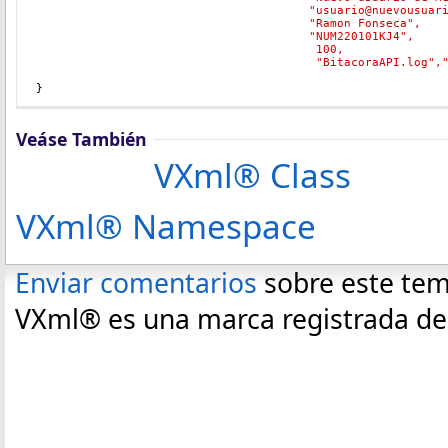
				       "usuario@nuevousuar
				       "Ramon Fonseca",
				       "NUM220101KJ4"
,
100,
"BitacoraAPI.log",
}
Veáse También
VXml® Class
VXml® Namespace
Enviar comentarios
sobre este te
VXml® es una marca registrada de C