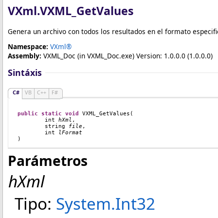
VXml
.
VXML_GetValues
Genera un archivo con todos los resultados en el formato especif
Namespace:
VXml®
Assembly:
VXML_Doc
(in VXML_Doc.exe) Version: 1.0.0.0 (1.0.0.0)
Sintáxis
C#
VB
C++
F#
public
static
void
VXML_GetValues
(

int
hXml
,

string
file
,

int
lFormat
)
Parámetros
hXml
Tipo:
System
.
Int32