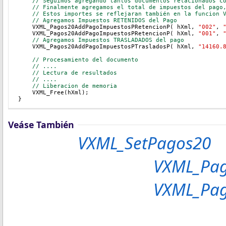
    // Seguimos agregando tantos documentos relacionados c
    // Finalmente agregamos el total de impuestos del pago
    // Estos importes se reflejaran también en la funcion 
    // Agregamos Impuestos RETENIDOS del Pago
    VXML_Pagos20AddPagoImpuestosPRetencionP( hXml, 
"002"
, 
    VXML_Pagos20AddPagoImpuestosPRetencionP( hXml, 
"001"
, 
    // Agregamos Impuestos TRASLADADOS del pago 
    VXML_Pagos20AddPagoImpuestosPTrasladosP( hXml, 
"14160.
    // Procesamiento del documento
// ....
// Lectura de resultados
// ....
// Liberacion de memoria
    VXML_Free(hXml);
}
Veáse También
VXML_SetPagos20
VXML_Pa
VXML_Pag