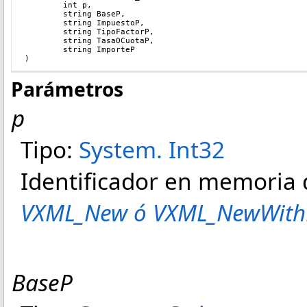
int
 p
,
        string BaseP,
	string ImpuestoP,
	string TipoFactorP,
	string TasaOCuotaP,
	string ImporteP
)
Parámetros
p
Tipo:
System
.
Int32
Identificador en memoria
VXML_New ó VXML_NewWith
BaseP