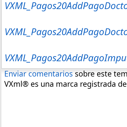
VXML_Pagos20AddPagoDocto
VXML_Pagos20AddPagoDocto
VXML_Pagos20AddPagoImpue
Enviar comentarios
sobre este te
VXml® es una marca registrada de C