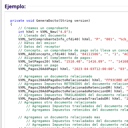
Ejemplo:
private
void
 GeneraDocto(String version)
{
// Creamos un comprobante
int
 hXml = VXML_New(
"4.0"
);
// Llenado del documento
    VXML_SetComprobanteInfo_cfdi40( hXml, 
"P"
, 
"001"
, 
"%cb
// Datos del emisor
// Datos del receptor
// Concepto, un comprobante de pago solo lleva un conc
    VXML_AddConcepto_cfdi40( hXml, 
"84111506"
, 
""
, 
"1"
, 
"A
// Asignamos el complemento de pagos:
VXML_SetPagos20( hXml, 
"1510.48"
, 
"1416.09"
, 
""
, 
"1416
    // Agregamos un pago 
    VXML_Pagos20AddPago( hXml, 
"2023-04-03T12:00:00"
, 
"03"
    // Agregamos un documento relacionado
    VXML_Pagos20AddPagoDoctoRelacionado( hXml, 
"FF93C8BE-A
    // Agregamos Impuestos RETENIDOS del documento relacio
    VXML_Pagos20AddPagoDoctoRelacionadoRetencionDR( hXml, 
    VXML_Pagos20AddPagoDoctoRelacionadoRetencionDR( hXml, 
    // Agregamos Impuestos TRASLADADOS del documento relac
    VXML_Pagos20AddPagoDoctoRelacionadoTrasladoDR( hXml, 
"
    // Agregamos otro documento relacionado
	// Agregamos Impuestos trasladados del documento r
	// Agregamos Impuestos retenidos del documento rel
    // Agregamos un documento relacionado mas
	// Agregamos Impuestos trasladados del documento r
	// Agregamos Impuestos retenidos del documento rel