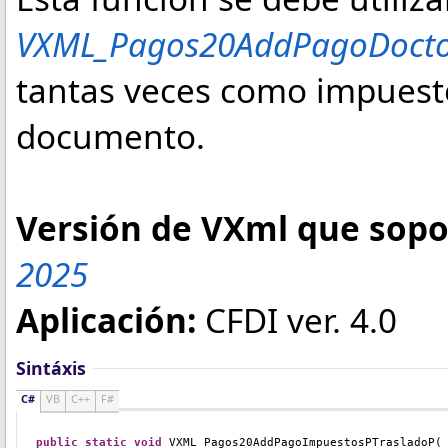
VXML_Pagos20AddPagoDocto
tantas veces como impuesto
documento.
Versión de VXml que sopor
2025
Aplicación:
CFDI ver. 4.0
Sintáxis
C#
VB
C++
F#
public
static
void
 VXML_Pagos20AddPagoImpuestosPTrasladoP
(