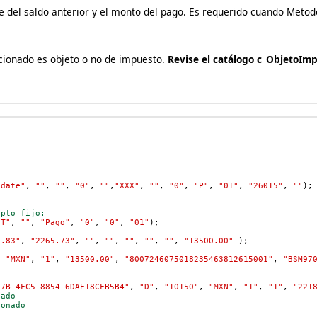
rte del saldo anterior y el monto del pago. Es requerido cuando Meto
acionado es objeto o no de impuesto.
Revise el
catálogo c_ObjetoIm
_date"
, 
""
, 
""
, 
"0"
, 
""
,
"XXX"
,
""
,
"0"
,
"P"
,
"01"
,
"26015"
,
""
);
epto fijo:
CT"
, 
""
, 
"Pago"
, 
"0"
,
"0"
,
"01"
);
0.83"
, 
"2265.73"
, 
""
, 
""
,
""
,
""
, 
""
, 
"13500.00"
 );
, 
"MXN"
, 
"1"
, 
"13500.00"
, 
"8007246075018235463812615001"
, 
"BSM97
F7B-4FC5-8854-6DAE18CFB5B4"
, 
"D"
, 
"10150"
, 
"MXN"
, 
"1"
, 
"1"
, 
"221
nado
ionado