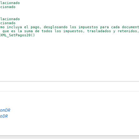
elacionado
acionado
elacionado
acionado
omo incluya el pago, desglosando los impuestos para cada documen
, que es la suma de todos los impuestos, trasladados y retenidos
VXML_SetPagos20()
ionDR
doDR