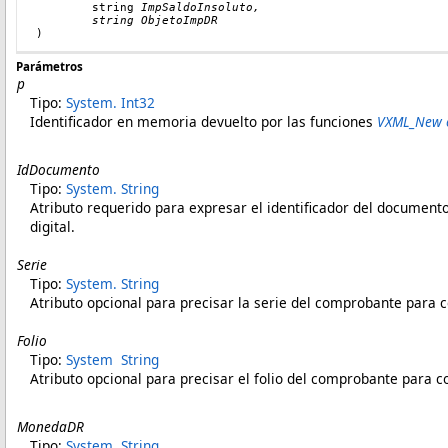
string
ImpSaldoInsoluto,
        string ObjetoImpDR
)
Parámetros
p
Tipo:
System
.
Int32
Identificador en memoria devuelto
por
las funciones
VXML_New 
IdDocumento
Tipo:
System
.
String
Atributo requerido para expresar el identificador del document
digital.
Serie
Tipo:
System
.
String
Atributo opcional para precisar la serie del comprobante para c
Folio
Tipo:
System
String
Atributo opcional para precisar el folio del comprobante para c
MonedaDR
Tipo:
System
String