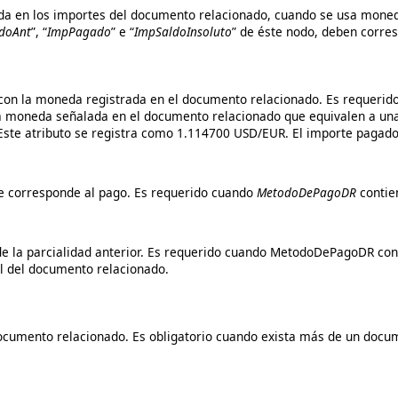
izada en los importes del documento relacionado, cuando se usa mon
doAnt
”, “
ImpPagado
” e “
ImpSaldoInsoluto
” de éste nodo, deben corre
 con la moneda registrada en el documento relacionado. Es requerid
a moneda señalada en el documento relacionado que equivalen a un
. Este atributo se registra como 1.114700 USD/EUR. El importe paga
ue corresponde al pago. Es requerido cuando
MetodoDePagoDR
contien
 de la parcialidad anterior. Es requerido cuando MetodoDePagoDR cont
al del documento relacionado.
documento relacionado. Es obligatorio cuando exista más de un docu