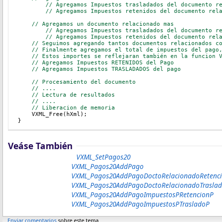
	// Agregamos Impuestos trasladados del documento r
	// Agregamos Impuestos retenidos del documento rel
    // Agregamos un documento relacionado mas
	// Agregamos Impuestos trasladados del documento r
	// Agregamos Impuestos retenidos del documento rel
    // Seguimos agregando tantos documentos relacionados c
    // Finalmente agregamos el total de impuestos del pago
    // Estos importes se reflejaran también en la funcion 
    // Agregamos Impuestos RETENIDOS del Pago
    // Agregamos Impuestos TRASLADADOS del pago 
    // Procesamiento del documento
// ....
// Lectura de resultados
// ....
// Liberacion de memoria
    VXML_Free(hXml);
}
Veáse También
VXML_SetPagos20
VXML_Pagos20AddPago
VXML_Pagos20AddPagoDoctoRelacionadoRetenc
VXML_Pagos20AddPagoDoctoRelacionadoTrasla
VXML_Pagos20AddPagoImpuestosPRetencionP
VXML_Pagos20AddPagoImpuestosPTrasladoP
Enviar comentarios
sobre este tema