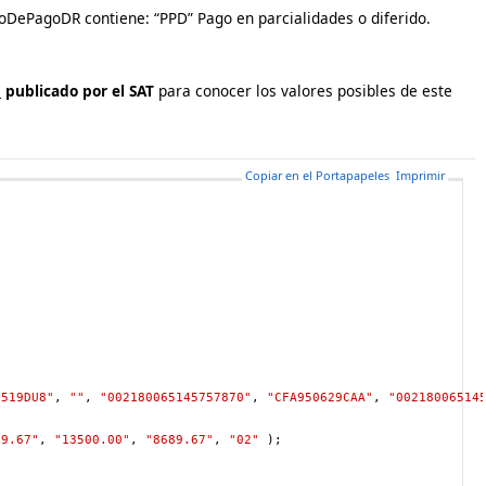
doDePagoDR contiene: “PPD” Pago en parcialidades o diferido.
p
publicado por el SAT
para conocer los valores posibles de este
Copiar en el Portapapeles
Imprimir
0519DU8"
, 
""
,
"002180065145757870"
, 
"CFA950629CAA"
,
"00218006514
89.67"
, 
"13500.00"
,
"8689.67"
, 
"02"
 ); 