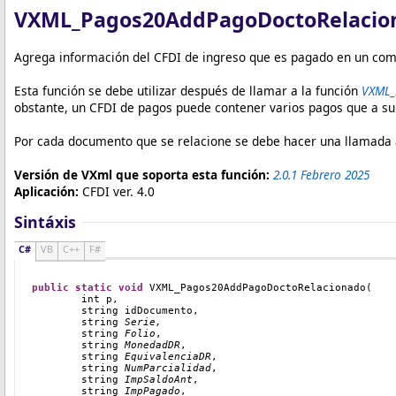
VXML_Pagos20AddPagoDoctoRelacio
Agrega información del CFDI de ingreso que es pagado en un compr
Esta función se debe utilizar después de llamar a la función
VXML_
obstante, un CFDI de pagos puede contener varios pagos que a s
Por cada documento que se relacione se debe hacer una llamada a
Versión de VXml que soporta esta función:
2.0.1 Febrero 2025
Aplicación:
CFDI ver. 4.0
Sintáxis
C#
VB
C++
F#
public
static
void
VXML_Pagos20AddPagoDoctoRelacionado
(
int
 p
,
string
 idDocumento
,
string
Serie,
string
Folio
,
string
MonedadDR
,
string
EquivalenciaDR
,
string
NumParcialidad
,
string
ImpSaldoAnt
,
string
ImpPagado
,