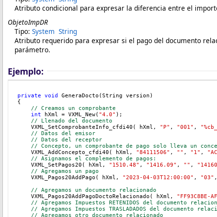
Atributo condicional para expresar la diferencia entre el impo
ObjetoImpDR
Tipo:
System
String
Atributo requerido para expresar si el pago del documento rel
parámetro.
Ejemplo:
private
void
 GeneraDocto(String version)
{
// Creamos un comprobante
int
 hXml = VXML_New(
"4.0"
);
// Llenado del documento
    VXML_SetComprobanteInfo_cfdi40( hXml, 
"P"
, 
"001"
, 
"%cb
// Datos del emisor
// Datos del receptor
// Concepto, un comprobante de pago solo lleva un conc
    VXML_AddConcepto_cfdi40( hXml, 
"84111506"
, 
""
, 
"1"
, 
"A
// Asignamos el complemento de pagos:
VXML_SetPagos20( hXml, 
"1510.48"
, 
"1416.09"
, 
""
, 
"1416
    // Agregamos un pago 
    VXML_Pagos20AddPago( hXml, 
"2023-04-03T12:00:00"
, 
"03"
    // Agregamos un documento relacionado
    VXML_Pagos20AddPagoDoctoRelacionado( hXml, 
"FF93C8BE-A
    // Agregamos Impuestos RETENIDOS del documento relacio
    // Agregamos Impuestos TRASLADADOS del documento relac
    // Agregamos otro documento relacionado