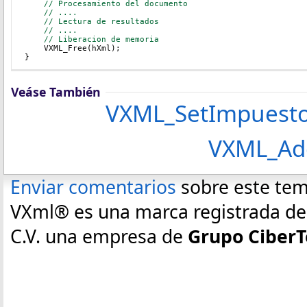
// Procesamiento del documento
// ....
// Lectura de resultados
// ....
// Liberacion de memoria
    VXML_Free(hXml);
}
Veáse También
VXML_SetImpuesto
VXML_AddRetenc
Enviar comentarios
sobre este te
VXml® es una marca registrada de E
C.V. una empresa de
Grupo CiberT