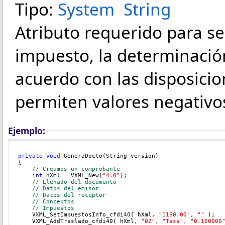
Tipo:
System
String
Atributo requerido para señ
impuesto, la determinación
acuerdo con las disposicio
permiten valores negativo
Ejemplo:
private
void
 GeneraDocto(String version)
{
// Creamos un comprobante
int
 hXml = VXML_New(
"4.0"
);
// Llenado del documento
// Datos del emisor
// Datos del receptor
// Conceptos
// Impuestos
    VXML_SetImpuestosInfo_cfdi40( hXml, 
"1160.00"
, 
""
 );
    VXML_AddTraslado_cfdi40( hXml, 
"02"
,
 "Tasa",
"0.160000