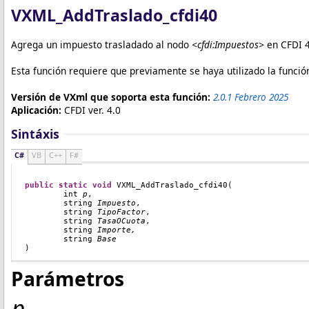
VXML_AddTraslado_cfdi40
Agrega un impuesto trasladado al nodo
<cfdi:Impuestos>
en CFDI 4
Esta función requiere que previamente se haya utilizado la funci
Versión de VXml que soporta esta función:
2.0.1 Febrero 2025
Aplicación:
CFDI ver. 4.0
Sintáxis
C#
VB
C++
F#
public
static
void
VXML_AddTraslado_cfdi40
(
int
p
,
string
Impuesto
,
string
TipoFactor
,
	string
TasaOCuota
,
string
Importe,
        string
Base
)
Parámetros
p