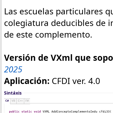
Las escuelas particulares 
colegiatura deducibles de 
de este complemento.
Versión de VXml que sopor
2025
Aplicación:
CFDI ver. 4.0
Sintáxis
C#
VB
C++
F#
public
static
void
VXML_AddConceptoComplementoIedu_cfdi33
(