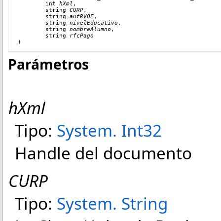
int
hXml
,
string
CURP
,
string
autRVOE
,
string
nivelEducativo
,
string
nombreAlumno
,
string
rfcPago
)
Parámetros
hXml
Tipo:
System
.
Int32
Handle del documento
CURP
Tipo:
System
.
String