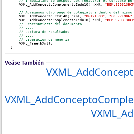
   // Inmediatamente despues del registrar el concepto po
    VXML_AddConceptoComplementoIedu10( hXMl, 
"BEML920313HC
    // Agregamos otro pago de colegiatura dentro del mismo
    VXML_AddConcepto_cfdi40( hXml, 
"86121503"
, 
"COLPRIM06"
    VXML_AddConceptoComplementoIedu10( hXMl, 
"BEML920313HC
// Procesamiento del documento
// ....
// Lectura de resultados
// ....
// Liberacion de memoria
    VXML_Free(hXml);
}
Veáse También
VXML_AddConcepto
VXML_AddConceptoComplem
VXML_AddConcepto