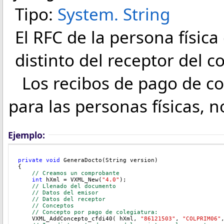
Tipo:
System
.
String
El RFC de la persona física
distinto del receptor del 
Los recibos de pago de col
para las personas físicas, 
Ejemplo:
private
void
 GeneraDocto(String version)
{
// Creamos un comprobante
int
 hXml = VXML_New(
"4.0"
);
// Llenado del documento
// Datos del emisor
// Datos del receptor
// Conceptos
// Concepto por pago de colegiatura:
    VXML_AddConcepto_cfdi40( hXml, 
"86121503"
, 
"COLPRIM06"