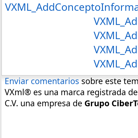
VXML_AddConceptoInforma
VXML_AddConcept
VXML_AddConcept
VXML_AddConcept
VXML_AddCuent
Enviar comentarios
sobre este te
VXml® es una marca registrada de E
C.V. una empresa de
Grupo CiberT