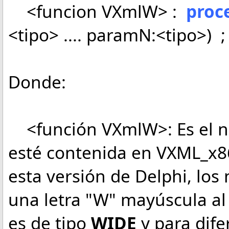
<funcion VXmlW> :
proc
<tipo> .... paramN:<tipo>) 
Donde:
<función VXmlW>: Es el n
esté contenida en VXML_x8
esta versión de Delphi, los
una letra "W" mayúscula al 
es de tipo
WIDE
y para dife