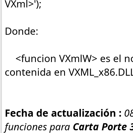
VXml>');
Donde:
<funcion VXmlW> es el no
contenida en VXML_x86.DL
Fecha de actualización :
08
funciones para
Carta Porte 