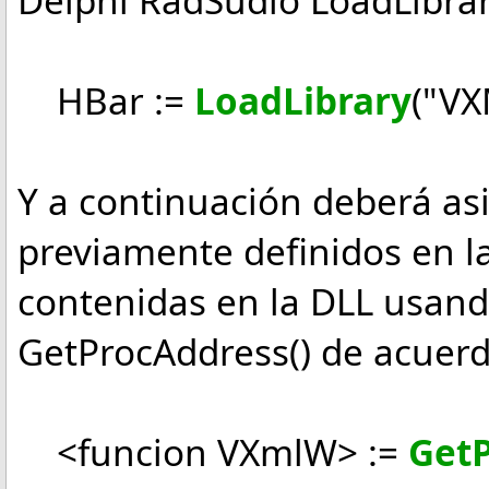
Delphi RadSudio LoadLibrar
HBar :=
LoadLibrary
("VX
Y a continuación deberá as
previamente definidos en la
contenidas en la DLL usand
GetProcAddress() de acuerdo
<funcion VXmlW> :=
Get