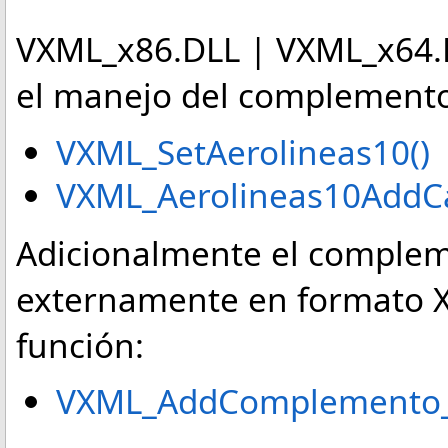
VXML_x86.DLL | VXML_x64.D
el manejo del complemento
VXML_SetAerolineas10()
VXML_Aerolineas10AddCa
Adicionalmente el complem
externamente en formato X
función:
VXML_AddComplemento_c